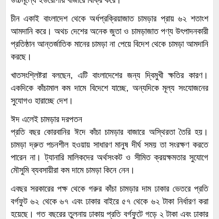
উচ্চমূল্যে ইউরোপীয় বাজারে বিক্রি করে।
চীন একাই বাংলাদেশ থেকে অর্ধপ্রক্রিয়াজাত চামড়ার প্রায় ৬২ শতাংশ
আমদানি করে। অথচ দেশের অনেক জুতা ও চামড়াজাত পণ্য উৎপাদনকারী
প্রতিষ্ঠান আন্তর্জাতিক মানের চামড়া না পেয়ে বিদেশ থেকে চামড়া আমদানি
করছে।
খাতসংশ্লিষ্টরা বলছেন, এটি বাংলাদেশের জন্য দ্বিমুখী ক্ষতির কারণ।
একদিকে কাঁচামাল কম দামে বিদেশে যাচ্ছে, অন্যদিকে মূল্য সংযোজনের
সুযোগও হারাচ্ছে দেশ।
ঈদ এলেই চামড়ার দরপতন
প্রতি বছর কোরবানির ঈদে কাঁচা চামড়ার বাজারে অস্থিরতা তৈরি হয়।
চামড়া দ্রুত পচনশীল হওয়ায় সাধারণ মানুষ দীর্ঘ সময় তা সংরক্ষণ করতে
পারেন না। ট্যানারি মালিকদের অর্থসংকট ও সীমিত ক্রয়ক্ষমতার সুযোগে
মৌসুমি ব্যবসায়ীরা কম দামে চামড়া কিনে নেন।
এবছর সরকারের পক্ষ থেকে গরুর কাঁচা চামড়ার দাম ঢাকার ভেতরে প্রতি
বর্গফুট ৬২ থেকে ৬৭ এবং ঢাকার বাইরে ৫৭ থেকে ৬২ টাকা নির্ধারণ করা
হয়েছে। গত বছরের তুলনায় ঢাকায় প্রতি বর্গফুটে গড়ে ২ টাকা এবং ঢাকার