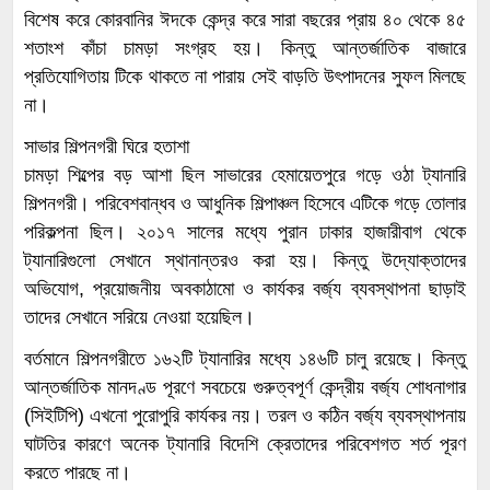
বিশেষ করে কোরবানির ঈদকে কেন্দ্র করে সারা বছরের প্রায় ৪০ থেকে ৪৫
শতাংশ কাঁচা চামড়া সংগ্রহ হয়। কিন্তু আন্তর্জাতিক বাজারে
প্রতিযোগিতায় টিকে থাকতে না পারায় সেই বাড়তি উৎপাদনের সুফল মিলছে
না।
সাভার শিল্পনগরী ঘিরে হতাশা
চামড়া শিল্পের বড় আশা ছিল সাভারের হেমায়েতপুরে গড়ে ওঠা ট্যানারি
শিল্পনগরী। পরিবেশবান্ধব ও আধুনিক শিল্পাঞ্চল হিসেবে এটিকে গড়ে তোলার
পরিকল্পনা ছিল। ২০১৭ সালের মধ্যে পুরান ঢাকার হাজারীবাগ থেকে
ট্যানারিগুলো সেখানে স্থানান্তরও করা হয়। কিন্তু উদ্যোক্তাদের
অভিযোগ, প্রয়োজনীয় অবকাঠামো ও কার্যকর বর্জ্য ব্যবস্থাপনা ছাড়াই
তাদের সেখানে সরিয়ে নেওয়া হয়েছিল।
বর্তমানে শিল্পনগরীতে ১৬২টি ট্যানারির মধ্যে ১৪৬টি চালু রয়েছে। কিন্তু
আন্তর্জাতিক মানদণ্ড পূরণে সবচেয়ে গুরুত্বপূর্ণ কেন্দ্রীয় বর্জ্য শোধনাগার
(সিইটিপি) এখনো পুরোপুরি কার্যকর নয়। তরল ও কঠিন বর্জ্য ব্যবস্থাপনায়
ঘাটতির কারণে অনেক ট্যানারি বিদেশি ক্রেতাদের পরিবেশগত শর্ত পূরণ
করতে পারছে না।