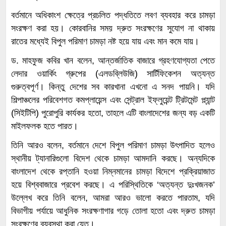
বর্তমানে অধিকাংশ ক্ষেত্রে প্রচলিত পদ্ধতিতে লবণ ব্যবহার করে চামড়া
সংরক্ষণ করা হয়। কোরবানির সময় দ্রুত সংরক্ষণের সুযোগ না থাকায়
রাতের মধ্যেই বিপুল পরিমাণ চামড়া নষ্ট হয়ে যায় এবং মান কমে যায়।
ড. মাহফুজ কবির খান বলেন, আন্তর্জাতিক বাজারে গ্রহণযোগ্যতা পেতে
লেদার ওয়ার্কিং গ্রুপের (এলডব্লিউজি) সার্টিফিকেশন অত্যন্ত
গুরুত্বপূর্ণ। কিন্তু দেশের সব কারখানা এখনো এ সনদ পায়নি। যদি
শিল্পাঞ্চলের পরিবেশগত কমপ্লায়েন্স এবং সেন্ট্রাল ইফ্লুয়েন্ট ট্রিটমেন্ট প্ল্যান্ট
(সিইটিপি) পুরোপুরি কার্যকর হতো, তাহলে এটি বাংলাদেশের জন্য বড় একটি
মাইলফলক হতে পারত।
তিনি আরও বলেন, বর্তমানে দেশে বিপুল পরিমাণ চামড়া উৎপাদিত হলেও
স্থানীয় ট্যানারিগুলো বিদেশ থেকে চামড়া আমদানি করছে। অন্যদিকে
বাংলাদেশ থেকে রপ্তানি হওয়া নিম্নমানের চামড়া বিদেশে প্রক্রিয়াজাত
হয়ে বিশ্ববাজারে প্রবেশ করছে। এ পরিস্থিতিকে ‘অত্যন্ত দুঃখজনক’
উল্লেখ করে তিনি বলেন, আমরা আরও ভালো করতে পারতাম, যদি
বিভাগীয় পর্যায়ে আধুনিক সংরক্ষণাগার গড়ে তোলা হতো এবং দ্রুত চামড়া
সংরক্ষণের ব্যবস্থা করা যেত।