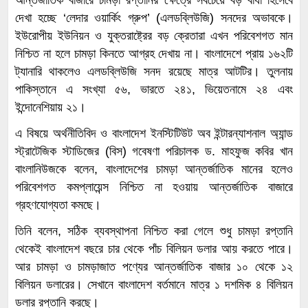
আন্তর্জাতিক বাজারে চামড়া রপ্তানির ক্ষেত্রে সবচেয়ে বড় বাধা হিসেবে
দেখা হচ্ছে ‘লেদার ওয়ার্কিং গ্রুপ’ (এলডব্লিউজি) সনদের অভাবকে।
ইউরোপীয় ইউনিয়ন ও যুক্তরাষ্ট্রের বড় ক্রেতারা এখন পরিবেশগত মান
নিশ্চিত না হলে চামড়া কিনতে আগ্রহ দেখায় না। বাংলাদেশে প্রায় ১৬২টি
ট্যানারি থাকলেও এলডব্লিউজি সনদ রয়েছে মাত্র আটটির। তুলনায়
পাকিস্তানে এ সংখ্যা ৫৬, ভারতে ২৪১, ভিয়েতনামে ২৪ এবং
ইন্দোনেশিয়ায় ২১।
এ বিষয়ে অর্থনীতিবিদ ও বাংলাদেশ ইনস্টিটিউট অব ইন্টারন্যাশনাল অ্যান্ড
স্ট্রাটেজিক স্টাডিজের (বিস) গবেষণা পরিচালক ড. মাহফুজ কবির খান
বাংলানিউজকে বলেন, বাংলাদেশের চামড়া আন্তর্জাতিক মানের হলেও
পরিবেশগত কমপ্লায়েন্স নিশ্চিত না হওয়ায় আন্তর্জাতিক বাজারে
গ্রহণযোগ্যতা কমছে।
তিনি বলেন, সঠিক ব্যবস্থাপনা নিশ্চিত করা গেলে শুধু চামড়া রপ্তানি
থেকেই বাংলাদেশ বছরে চার থেকে পাঁচ বিলিয়ন ডলার আয় করতে পারে।
আর চামড়া ও চামড়াজাত পণ্যের আন্তর্জাতিক বাজার ১০ থেকে ১২
বিলিয়ন ডলারের। সেখানে বাংলাদেশ বর্তমানে মাত্র ১ দশমিক ৪ বিলিয়ন
ডলার রপ্তানি করছে।