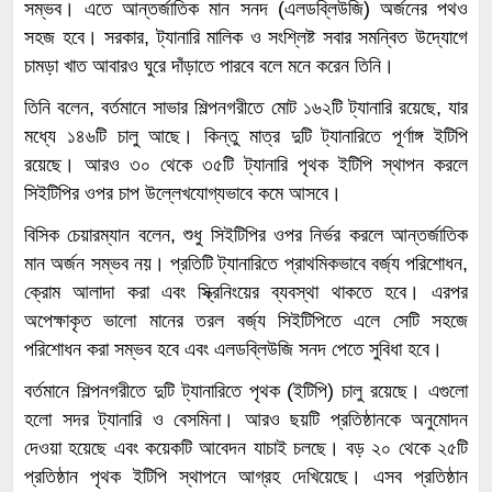
সম্ভব। এতে আন্তর্জাতিক মান সনদ (এলডব্লিউজি) অর্জনের পথও
সহজ হবে। সরকার, ট্যানারি মালিক ও সংশ্লিষ্ট সবার সমন্বিত উদ্যোগে
চামড়া খাত আবারও ঘুরে দাঁড়াতে পারবে বলে মনে করেন তিনি।
তিনি বলেন, বর্তমানে সাভার শিল্পনগরীতে মোট ১৬২টি ট্যানারি রয়েছে, যার
মধ্যে ১৪৬টি চালু আছে। কিন্তু মাত্র দুটি ট্যানারিতে পূর্ণাঙ্গ ইটিপি
রয়েছে। আরও ৩০ থেকে ৩৫টি ট্যানারি পৃথক ইটিপি স্থাপন করলে
সিইটিপির ওপর চাপ উল্লেখযোগ্যভাবে কমে আসবে।
বিসিক চেয়ারম্যান বলেন, শুধু সিইটিপির ওপর নির্ভর করলে আন্তর্জাতিক
মান অর্জন সম্ভব নয়। প্রতিটি ট্যানারিতে প্রাথমিকভাবে বর্জ্য পরিশোধন,
ক্রোম আলাদা করা এবং স্ক্রিনিংয়ের ব্যবস্থা থাকতে হবে। এরপর
অপেক্ষাকৃত ভালো মানের তরল বর্জ্য সিইটিপিতে এলে সেটি সহজে
পরিশোধন করা সম্ভব হবে এবং এলডব্লিউজি সনদ পেতে সুবিধা হবে।
বর্তমানে শিল্পনগরীতে দুটি ট্যানারিতে পৃথক (ইটিপি) চালু রয়েছে। এগুলো
হলো সদর ট্যানারি ও বেসমিনা। আরও ছয়টি প্রতিষ্ঠানকে অনুমোদন
দেওয়া হয়েছে এবং কয়েকটি আবেদন যাচাই চলছে। বড় ২০ থেকে ২৫টি
প্রতিষ্ঠান পৃথক ইটিপি স্থাপনে আগ্রহ দেখিয়েছে। এসব প্রতিষ্ঠান