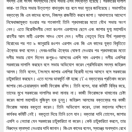
সদস্য এবং সংসদ সদস্যদের যৌথ সভায় এসব সিদ্ধান্ত হয়েছে। সরকারের দালাল
কারা- তা নিয়ে সভায় উত্তপ্ত বাদানুবাদ হয় বলে সভা সূত্র জানিয়েছে। সভাপতির
বক্তব্যে জি এম কাদের বলেন, নিজস্ব রাজনীতি করবে জাপা। আদালতের আদেশে
নিষেধাজ্ঞামুক্ত হওয়ার পর গতকালই তিনি প্রথমবারের মতো যৌথ সভায় অংশ
নেন। এতে বিরোধীদলীয় নেতা রওশন এরশাদের ছেলে এবং জাপার যুগ্ম মহাসচিব
রাহগীর আল মাহী এরশাদ সাদও যোগ দেন। দলীয় নেতৃত্ব নিয়ে দীর্ঘ প্রকাশ্য
বিরোধের পর গত ৯ জানুয়ারি রওশন এরশাদ এবং জি এম কাদের যুক্ত বিবৃতিতে
ঐক্যের কথা বলেন। দেবর-ভাবির ঐক্যের ঘোষণা দেওয়ার পর প্রথমবারের মতো
দলীয় সভায় যোগ দিলেন রংপুর-৩ আসনের এমপি সাদ এরশাদ। দলীয় এমপিরা
সরকারের দালালি করছেন বলে সভায় অভিযোগ করেন প্রেসিডিয়াম সদস্য জহিরুল
আলম। তিনি বলেন, \'সংসদে জাপার এমপিরা বিরোধী দলের আসনে বসে সরকারের
চাটুকারিতা করছেন। এতে দলের ভাবমূর্তি নষ্ট হচ্ছে।\' এ বক্তব্যের প্রতিবাদ করেন
জাপার কো-চেয়ারম্যান কাজী ফিরোজ রশিদ। তিনি বলেন, যারা কমিটি বিক্রি করে,
তাদের মুখে সরকারের দালালির কথা মানায় না। কাজী ফিরোজকে থামানোর চেষ্টা
করেন জাপা মহাসচিব মুজিবুল হক চুন্নু। জহিরুল আলমের বক্তব্যের পর কাজী
ফিরোজ আবার বক্তৃতা করেন। তিনি অভিযোগ করেন, ঢাকা মহানগর দক্ষিণে
কার্যকর কমিটি নেই। বক্তৃতা দিয়ে তিনি চলে যান। বক্তারা দাবি তোলেন, জাপার
এমপি ও নেতারা যেন সরকারের চাটুকারিতা না করেন। কেউ চাটুকারিতা করলে, তার
বিরুদ্ধে ব্যবস্থা নেওয়ার দাবি জানান। জিএম কাদের বলেন, স্বতন্ত্র অবস্থান রেখে