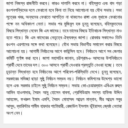
জাপা নিজস্ব রাজনীতি করবে। কারও দালালি করবে না। বহিস্কৃত এবং বাদ পড়া
রওশনপন্থিদের দলে ফেরানো হবে কিনা তা নিয়ে আলোচনা হয় যৌথ সভায়। সভা
সূত্রের খবর, অন্যদের ফেরাতে আপত্তি না থাকলেও রাঙ্গা এবং মৃধাকে ফেরানোর
পক্ষে নন অধিকাংশ নেতা। সভার পর মুজিবুল হক চুন্নু বলেছেন, বহিস্কৃতদের
বিষয়ে সিদ্ধান্ত নেবেন জি এম কাদের। তবে তাদের বিষয়ে ইতিবাচক সিদ্ধান্ত নাও
হতে পারে। জি এম কাদেরের নেতৃত্বে ঐক্যবদ্ধ জাপা। রোববার সকালেও তিনি
রওশন এরশাদের সঙ্গে কথা বলেছেন। যৌথ সভায় বিভাগীয় সমাবেশ করার বিষয়ে
আলোচনা হয়। আগামী নির্বাচনের আগে কাউন্সিল হবে। নির্বাচনে আগে সব জেলার
কমিটি পূর্ণাঙ্গ করা হবে। জাপা মহাসচিব জানান, চট্টগ্রাম-৮ আসনের উপনির্বাচনে
প্রার্থী দেবে তাদের দল। ৩০০ আসনে প্রার্থী দেওয়ার প্রস্তুতি নেওয়া হচ্ছে। তবে
চূড়ান্ত সিদ্ধান্ত হবে নির্বাচনের আগে পরিবেশ-পরিস্থিতি দেখে। চুন্নু বলেছেন,
সরকারের সদিচ্ছা ছাড়া সুষ্ঠু নির্বাচন সম্ভব নয়। নির্বাচন কমিশনের উদ্দেশ্য ভালো
হলে এবং সরকার চাইলে সুষ্ঠু নির্বাচন সম্ভব। সভায় কো-চেয়ারম্যান এবিএম রুহুল
আমিন হাওলাদার, সৈয়দ আবু হোসেন বাবলা, প্রেসিডিয়াম সদস্য হাফিজ উদ্দিন
আহমেদ, ফখরুল ইমাম এমপি, সৈয়দ মোহাম্মদ আব্দুল মান্নান, মীর আব্দুস সবুর
আসুদ, ব্যারিস্টার শামীম হায়দার পাটোয়ারী, রেজাউল ইসলাম ভূঁইয়াসহ জ্যেষ্ঠ নেতারা
অংশ নেন।