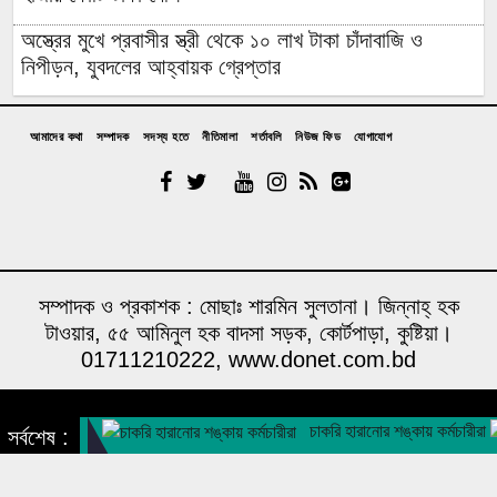
অস্ত্রের মুখে প্রবাসীর স্ত্রী থেকে ১০ লাখ টাকা চাঁদাবাজি ও
নিপীড়ন, যুবদলের আহ্বায়ক গ্রেপ্তার
চাঁদপুরের মাদকসেবী ভাতিজাকে তুলে আনতে গিয়ে চাচাকে পিটিয়ে
হত্যা”সড়ক অবরোধ
আমাদের কথা
সম্পাদক
সদস্য হতে
নীতিমালা
শর্তাবলি
নিউজ ফিড
যোগাযোগ
অর্থাভাবে বন্ধ চিকিৎসার পথ,দুরারোগ্য রোগে আক্রান্ত মজিবর
আত্রাইয়ে নানা আয়োজনে গণঅভ্যুত্থান দিবস পালন
উপজেলা প্রশাসনে জুলাই শহিদ পরিবারের সংবর্ধনা; কবরে ফুল
দিয়ে শ্রদ্ধা বিএনপির
সম্পাদক ও প্রকাশক : মোছাঃ শারমিন সুলতানা। জিন্নাহ্ হক
টাওয়ার, ৫৫ আমিনুল হক বাদসা সড়ক, কোর্টপাড়া, কুষ্টিয়া।
শান্তা ফারজানাসহ ৬ জন গ্রেপ্তার
01711210222, www.donet.com.bd
মারা গেছেন ‘গজনি’ খ্যাত অভিনেতা প্রদীপ রাওয়াত
A media concern of humanity foundation
চাকরি হারানোর শঙ্কায় কর্মচারীরা
সর্বশেষ :
তালাকের কথা শুনে ক্ষিপ্ত শিপন, স্ত্রীসহ শাশুড়িকে হত্যা করে
Design & Developed by
DONET IT
প্রেসক্লাবের সংঘর্ষের জেরে ঢামেকে হট্টগোল, আতঙ্কে রোগী-