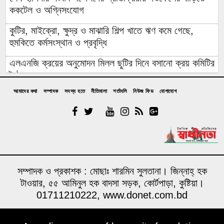
ককটেল ও অগ্নিসংযোগ
কুটির, মাইক্রো, ক্ষুদ্র ও মাঝারি শিল্প খাতে ঋণ কমে গেছে,
হুমকিতে কর্মসংস্থান ও প্রবৃদ্ধি
এলএনজি ক্রয়ের অনুমোদন মিলল ছুটির দিনে বসানো ক্রয় কমিটির
বৈঠকে
আমাদের কথা
সম্পাদক
সদস্য হতে
নীতিমালা
শর্তাবলি
নিউজ ফিড
যোগাযোগ
পাঁচটি দেশের ওপর রেমিট্যান্সের ৬২ শতাংশ নির্ভরতা, বাড়ছে
কৌশলগত ঝুঁকির শঙ্কা
কওমি মাদ্রাসার শিক্ষার্থী বলৎকার
ফের পিছিয়ে গেল রূপপুরের উৎপাদনের যাত্রা: আগস্টে জাতীয়
গ্রিডে যোগ হচ্ছে না পরমাণু বিদ্যুৎ
সম্পাদক ও প্রকাশক : মোছাঃ শারমিন সুলতানা। জিন্নাহ্ হক
বিনা আমন্ত্রণেই বিদেশে যাবার পথে দিল্লি থেকে ঘুরে যেতে
টাওয়ার, ৫৫ আমিনুল হক বাদসা সড়ক, কোর্টপাড়া, কুষ্টিয়া।
চেয়েছিলেন ড. ইউনূস
01711210222, www.donet.com.bd
১৪ বছরের মধ্যে সর্বনিম্ন বৈদেশিক ঋণের প্রতিশ্রুতি পেল