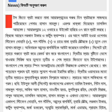
News) ফিডটি অনুসরণ করুন
টস জিতে ব্যাট করতে নামা আয়ারল্যান্ডের শুরুর তিন ব্যাটারকে সাজঘরে
পাঠিয়েছেন পেসার হাসান মাহমুদ। এরপর ধাক্কা দিয়েছেন তাসকিন
আহমেদ। আয়ারল্যান্ড ১২ ওভারে ৪ উইকেট হারিয়ে ৩৭ রানে ব্যাট করছে।
ক্রিজে আছেন লরকান টাকার ও কার্টুস ক্যাম্পার। এর আগে আউট হওয়া ওপেনার
স্টিফেন দোহানি (৮), পল র্স্টালিং (৭) ও চারে নামা হ্যারি টেক্টরকে (০) তুলে নেন
হাসান মাহমুদ। অধিনায়ক আন্দ্রে বালবির্নিকে আউট করেছেন তাসকিন। সিলেটে দুই
ম্যাচে শুরুতে ব্যাট করে রেকর্ড রান করে বাংলাদেশ। দ্বিতীয় ম্যাচ বৃষ্টিতে ভেসে
যাওয়ায় সিরিজ ঘরে তুলতে তৃতীয় ও শেষ ম্যাচে জিততে হবে টাইগারদের।
বাংলাদেশ শেষ ম্যাচে স্পিন অলরাউন্ডার মেহেদি মিরাজকে একাদশে রেখেছে। বাদ
পড়েছেন প্রথম দুই ম্যাচে সুযোগ পাওয়া ইয়াসির রাব্বি। দ্বিতীয় ওয়ানডের মতো
তৃতীয় ম্যাচেও মুস্তাফিজুর রহমান বিশ্রামে আছেন। ম্যাচের আগে সাকিবদের গা
গরম। ছবি: ইউসুফ আলী (সিলেট) বাংলাদেশের একাদশ: তামিম ইকবাল, লিটন দাস,
নাজমুল শান্ত, সাকিব আল হাসান, তাওহীদ হৃদয়, মুশফিকুর রহিম, মেহেদি মিরাজ,
নাসুম আহমেদ, তাসকিন আহমেদ, হাসান মাহমুদ ও এবাদত হোসেন। আয়ারল্যান্ড
একাদশ: স্টিফেন দোহানি, পল র্স্টালিং, আন্দ্রে বালবির্নি, হ্যারি টেক্টর, লরকান টাকার,
কার্টুস ক্যাম্পার, জর্জ ডকরেল, অ্যান্ডি ম্যাকব্রিনি, মার্ক এডায়ার, গ্রাহাম হিউম,