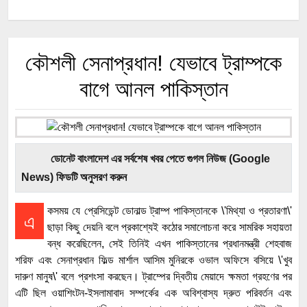
কৌশলী সেনাপ্রধান! যেভাবে ট্রাম্পকে
বাগে আনল পাকিস্তান
ডোনেট বাংলাদেশ এর সর্বশেষ খবর পেতে গুগল নিউজ (Google
News) ফিডটি অনুসরণ করুন
কসময় যে প্রেসিডেন্ট ডোনাল্ড ট্রাম্প পাকিস্তানকে \'মিথ্যা ও প্রতারণা\'
এ
ছাড়া কিছু দেয়নি বলে প্রকাশ্যেই কঠোর সমালোচনা করে সামরিক সহায়তা
বন্ধ করেছিলেন, সেই তিনিই এখন পাকিস্তানের প্রধানমন্ত্রী শেহবাজ
শরিফ এবং সেনাপ্রধান ফিল্ড মার্শাল আসিম মুনিরকে ওভাল অফিসে বসিয়ে \'খুব
দারুণ মানুষ\' বলে প্রশংসা করছেন। ট্রাম্পের দ্বিতীয় মেয়াদে ক্ষমতা গ্রহণের পর
এটি ছিল ওয়াশিংটন-ইসলামাবাদ সম্পর্কের এক অবিশ্বাস্য দ্রুত পরিবর্তন এবং