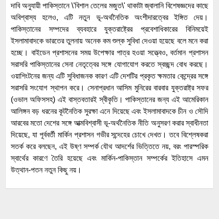
দাবি অনুযায়ী পাকিস্তানে \'বিশাল তেলের মজুত\' থাকাটা জ্বালানি বিশেষজ্ঞদের কাছে
অবিশ্বাস্য হলেও, এটি নতুন ভূ-অর্থনৈতিক অংশীদারত্বের ইঙ্গিত দেয়।
পাকিস্তানের সম্পদের ব্যবহারে যুক্তরাষ্ট্রের প্রবেশাধিকারের বিনিময়েই
ইসলামাবাদকে ভারতের তুলনায় অনেক কম শুল্ক সুবিধা দেওয়া হয়েছে বলে মনে করা
হচ্ছে। বাইডেন প্রশাসনের সময় উপেক্ষার পাত্র হওয়া সত্ত্বেও, বর্তমান প্রশাসন
সরাসরি পাকিস্তানের সেনা নেতৃত্বের সঙ্গে যোগাযোগ করতে স্বচ্ছন্দ বোধ করছে।
ওয়াশিংটনের জন্য এটি সুবিধাজনক কারণ এটি দেশটির প্রকৃত ক্ষমতার কেন্দ্রের সঙ্গে
সরাসরি সংযোগ স্থাপন করে। সেনাপ্রধান আসিম মুনিরের বারবার যুক্তরাষ্ট্র সফর
(ওভাল অফিসসহ) এই বাস্তবতারই স্বীকৃতি। পাকিস্তানের জন্য এই আমেরিকান
আলিঙ্গন বড় ধরনের কূটনৈতিক সুরক্ষা এনে দিয়েছে এবং ইসলামাবাদকে চীন ও সৌদি
আরবের মতো দেশের সঙ্গে আত্মবিশ্বাসী ভূ-অর্থনৈতিক নীতি অনুসরণ করার স্বাধীনতা
দিয়েছে, যা পূর্ববর্তী মার্কিন প্রশাসন গভীর সন্দেহের চোখে দেখত। তবে বিশ্লেষকরা
সতর্ক করে বলছেন, এই উষ্ণ সম্পর্ক যৌথ আদর্শের ভিত্তিতে নয়, বরং পারস্পরিক
স্বার্থের কারণে তৈরি হয়েছে এবং মার্কিন-পাকিস্তান সম্পর্কের ইতিহাসে এমন
উত্থান-পতন নতুন কিছু নয়।