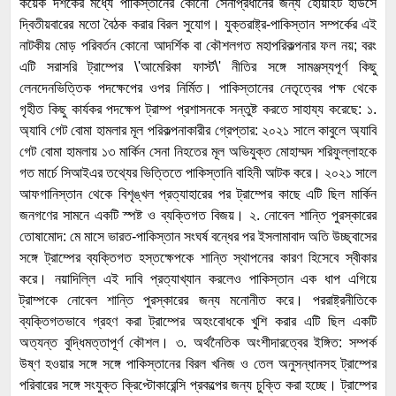
কয়েক দশকের মধ্যে পাকিস্তানের কোনো সেনাপ্রধানের জন্য হোয়াইট হাউসে
দ্বিতীয়বারের মতো বৈঠক করার বিরল সুযোগ। যুক্তরাষ্ট্র-পাকিস্তান সম্পর্কের এই
নাটকীয় মোড় পরিবর্তন কোনো আদর্শিক বা কৌশলগত মহাপরিকল্পনার ফল নয়; বরং
এটি সরাসরি ট্রাম্পের \'আমেরিকা ফার্স্ট\' নীতির সঙ্গে সামঞ্জস্যপূর্ণ কিছু
লেনদেনভিত্তিক পদক্ষেপের ওপর নির্মিত। পাকিস্তানের নেতৃত্বের পক্ষ থেকে
গৃহীত কিছু কার্যকর পদক্ষেপ ট্রাম্প প্রশাসনকে সন্তুষ্ট করতে সাহায্য করেছে: ১.
অ্যাবি গেট বোমা হামলার মূল পরিকল্পনাকারীর গ্রেপ্তার: ২০২১ সালে কাবুলে অ্যাবি
গেট বোমা হামলায় ১৩ মার্কিন সেনা নিহতের মূল অভিযুক্ত মোহাম্মদ শরিফুল্লাহকে
গত মার্চে সিআইএর তথ্যের ভিত্তিতে পাকিস্তানি বাহিনী আটক করে। ২০২১ সালে
আফগানিস্তান থেকে বিশৃঙ্খল প্রত্যাহারের পর ট্রাম্পের কাছে এটি ছিল মার্কিন
জনগণের সামনে একটি স্পষ্ট ও ব্যক্তিগত বিজয়। ২. নোবেল শান্তি পুরস্কারের
তোষামোদ: মে মাসে ভারত-পাকিস্তান সংঘর্ষ বন্ধের পর ইসলামাবাদ অতি উচ্ছ্বাসের
সঙ্গে ট্রাম্পের ব্যক্তিগত হস্তক্ষেপকে শান্তি স্থাপনের কারণ হিসেবে স্বীকার
করে। নয়াদিল্লি এই দাবি প্রত্যাখ্যান করলেও পাকিস্তান এক ধাপ এগিয়ে
ট্রাম্পকে নোবেল শান্তি পুরস্কারের জন্য মনোনীত করে। পররাষ্ট্রনীতিকে
ব্যক্তিগতভাবে গ্রহণ করা ট্রাম্পের অহংবোধকে খুশি করার এটি ছিল একটি
অত্যন্ত বুদ্ধিমত্তাপূর্ণ কৌশল। ৩. অর্থনৈতিক অংশীদারত্বের ইঙ্গিত: সম্পর্ক
উষ্ণ হওয়ার সঙ্গে সঙ্গে পাকিস্তানের বিরল খনিজ ও তেল অনুসন্ধানসহ ট্রাম্পের
পরিবারের সঙ্গে সংযুক্ত ক্রিপ্টোকারেন্সি প্রকল্পের জন্য চুক্তি করা হচ্ছে। ট্রাম্পের