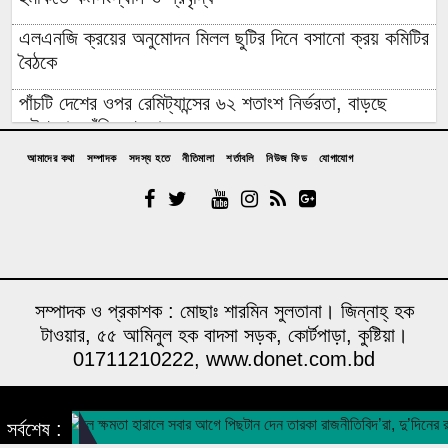
এলএনজি ক্রয়ের অনুমোদন মিলল ছুটির দিনে বসানো ক্রয় কমিটির
বৈঠকে
পাঁচটি দেশের ওপর রেমিট্যান্সের ৬২ শতাংশ নির্ভরতা, বাড়ছে
কৌশলগত ঝুঁকির শঙ্কা
আমাদের কথা
সম্পাদক
সদস্য হতে
নীতিমালা
শর্তাবলি
নিউজ ফিড
যোগাযোগ
কওমি মাদ্রাসার শিক্ষার্থী বলৎকার
ফের পিছিয়ে গেল রূপপুরের উৎপাদনের যাত্রা: আগস্টে জাতীয়
গ্রিডে যোগ হচ্ছে না পরমাণু বিদ্যুৎ
বিনা আমন্ত্রণেই বিদেশে যাবার পথে দিল্লি থেকে ঘুরে যেতে
চেয়েছিলেন ড. ইউনূস
সম্পাদক ও প্রকাশক : মোছাঃ শারমিন সুলতানা। জিন্নাহ্ হক
টাওয়ার, ৫৫ আমিনুল হক বাদসা সড়ক, কোর্টপাড়া, কুষ্টিয়া।
১৪ বছরের মধ্যে সর্বনিম্ন বৈদেশিক ঋণের প্রতিশ্রুতি পেল
01711210222, www.donet.com.bd
বাংলাদেশ, উল্টো সর্বোচ্চ ঋণ পরিশোধের চাপ
উদ্বোধনের আগেই ধসে পড়ল পৌনে ৩ কোটি টাকার সড়ক, বাঁশ-
A media concern of humanity foundation
বালুর বস্তায় ঠেকা!
সর্বশেষ :