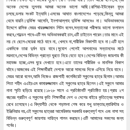
অনেক দেশের তুলনায় আমরা অনেক ভালো আছি।রাশিয়া-ইউক্রেন যুদ্ধ
চলছে,ডলার সংকট ইত্যাদি।এসবের আঘাত বাংলাদেশেও পড়েছে,কিন্তু আমরা
থেমে যায়নি।দুর্ভিক্ষ আসেনি, ইনশাআল্লাহ দুর্ভিক্ষ আসবেও না। অভিভাবকদের
উদ্দেশে রাসিক মেয়র খায়রুজ্জামান লিটন বলেন,সন্তানেরা পরীক্ষায় ভালো ফলাফল
করবে,গোল্ডেন পাবে-এটি সব অভিভাবকরাই চান,এটি চাইতেন পারেন।তার মানে এই
নয় যে ছেলে-মেয়েরা মাঠে যাবে না, খেলবে না,শারীরিক বিকাশটা হবে না।এটি হলে
একদিকে তারা দুর্বল হয়ে যাবে।সুযোগ পেলেই আপনাদের সন্তানদের মাঠে
ময়দানে,দেশের বিভিন্ন প্রান্তে ঘুরতে নিয়ে যেতে হবে।দেশের বিভিন্ন জায়গায় কী
মহাযজ্ঞ হচ্ছে,এসব ঘুরে দেখাতে হবে।এতে তাদের শারীরিক ও মানসিক বিকাশ
ঘটবে।আজকের এই শিক্ষার্থীরাই দেশকে আরো সামনের দিকে এগিয়ে নিয়ে যাবে।
মেয়র আরো বলেন,আমি নিজেও রাজশাহী কলেজিয়েট স্কুলের ছাত্র ছিলাম।আমার
পিতা শহীদ এএইচএম কামারুজ্জামান এই স্কুলের ছাত্র ছিলেন।এই স্কুলে আমার
নানা স্মৃতি ছড়িয়ে রয়েছে।১৮২৮ সালে এ প্রতিষ্ঠানটি প্রতিষ্ঠিত হয়।প্রায় ২শ
বছরের প্রাচীন এ স্কুলের কৃতি শিক্ষার্থীরা দেশ ও দেশের বাইরে কৃতিত্বের স্বাক্ষর
রেখে চলেছেন।এ বিদ্যাপীঠ থেকে পড়াশুনা শেষ করে শুধু ডাক্তার,ব্যারিস্টার ও
ইঞ্জিনিয়ার নয়,এই স্কুলের ছাত্ররা আমেরিকার সরকারি গুরুত্বপূর্ণ পদে এবং নাসা সহ
বিভিন্ন গুরুত্বপূর্ণ জায়গায় দায়িত্ব পালন করছেন।এটি আমাদের সকলের জন্য
গর্বের।