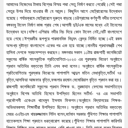
আমাদের নিজেদের টাকায় বিশ্বের বিস্ময় পদ্মা সেতু নির্মাণ করতে পেরেছি।সেই পদ্মা
সেতুর উপর দিয়ে যাওয়ার কী যে আনন্দ। কিছুদিন আগে মেট্রোরেলের উদ্বোধন
হয়েছে। পর্যায়ক্রমে মেট্রোরেলে দূরুত্ব বাড়ছে।চট্টগ্রামের কর্ণফুলী নদীর তলদেশে
বঙ্গবন্ধু টানেল নির্মাণ কাজ প্রায় শেষ।আগামী দুই/এক মাসের মধ্যে এই টানেলের
উদ্বোধন হবে।দক্ষিণ এশিয়ায় নদীর নিচ দিয়ে কোন টানেল নেই,যেটি বাংলাদেশে
হয়ে গেছে।ঈশ্বরদীর রূপপুরে পারমানবিক বিদ্যুৎ কেন্দ্র নির্মিত হচ্ছে।এই রকম
অসংখ্য দৃষ্টান্ত বাংলাদেশে একের পর এক হয়ে যাচ্ছে।মাননীয় প্রধানমন্ত্রী শেখ
হাসিনা দেশকে স্বয়ংসম্পন্ন করছেন। মঙ্গলবার সকাল ১১টায় রাজশাহী কলেজিয়েট
স্কুলের বার্ষিক সাংস্কৃতিক প্রতিযোগিতা-২০২৩ এর পুরস্কার বিতরণ অনুষ্ঠানে
প্রধান অতিথির বক্তব্যে তিনি এসব কথা বলেন। অনুষ্ঠানে বার্ষিক সাংস্কৃতিক
প্রতিযোগিতার পুরস্কার বিতরণের পাশাপাশি আব্দুল মতিন মেধাবৃত্তি,সতীর্থ ৭৪
বৃত্তি,আসফিয়া আজফার বৃত্তি,ফজলার রহমান মেমোরিয়াল বৃত্তি প্রদান করা হয়।
রাজশাহী কলেজিয়েট স্কুলের প্রধান শিক্ষক ড. নুরজাহান বেগমের সভাপতিত্বে
অনুষ্ঠানে বিশেষ অতিথি হিসেবে উপস্থিত ছিলেন সতীর্থ- ৭৪ এর সভাপতি
প্রকৌশলী একেএম খাদেমুল ইসলাম ফিকশন।অনুষ্ঠানে বিদ্যালয়ের শিক্ষক-
অভিভাবকসহ শিক্ষার্থীরা উপস্থিত ছিলেন। অনুষ্ঠানে প্রধান অতিথির বক্তব্যে
মেয়র এএইচএম খায়রুজ্জামান লিটন বলেন,বর্তমান সরকার পুঁথিগত শিক্ষার পাশাপাশি
হাতেকলমে শিক্ষা প্রদানে গুরত্বারোপ করেছে।পুঁথিগত শিক্ষার পাশাপাশি কারিগরি
শিক্ষায় শিক্ষিত হলে কাজের সুযোগ বেশি পাওয়া যায়। তিনি আরো বলেন,বিশ্বের