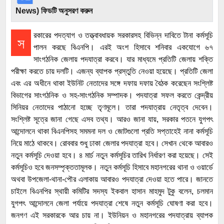
News) ফিডটি অনুসরণ করুন
রকারের পদত্যাগ ও তত্ত্বাবধায়ক সরকারসহ বিভিন্ন দাবিতে টানা কর্মসূচি
স
পালন করছে বিএনপি। এরই অংশ হিসাবে শনিবার একযোগে ৬৭
সাংগঠনিক জেলায় পদযাত্রা করবে। যার মাধ্যমে প্রতিটি জেলায় শক্তি
পরীক্ষা করতে চায় দলটি। এজন্য ব্যাপক প্রস্তুতি নেওয়া হয়েছে। প্রতিটি জেলা
এবং এর অধীনে থাকা ইউনিট নেতাদের সঙ্গে দফায় দফায় বৈঠক করেছেন সংশ্লিষ্ট
বিভাগের সাংগঠনিক ও সহ-সাংগঠনিক সম্পাদক। পদযাত্রা সফল করতে কেন্দ্রীয়
সিনিয়র নেতাদের পাঠানো হচ্ছে তৃণমূলে। তারা পদযাত্রায় নেতৃত্ব দেবেন।
সংশ্লিষ্ট সূত্রে জানা গেছে এসব তথ্য। আরও জানা যায়, সরকার পতনে যুগপৎ
আন্দোলনে থাকা বিএনপিসহ সমমনা দল ও জোটগুলো প্রতি সপ্তাহেই নানা কর্মসূচি
নিয়ে মাঠে থাকবে। রোববার শুধু ঢাকা জেলার পদযাত্রা হবে। সেখান থেকে আবারও
নতুন কর্মসূচি দেওয়া হবে। ৪ মার্চ নতুন কর্মসূচির তারিখ নির্ধারণ করা হয়েছে। সেই
কর্মসূচিও হবে জনসম্পৃক্ততামূলক। নতুন কর্মসূচি হিসাবে মহানগরের থানা ও ওয়ার্ডে
অথবা উপজেলা-থানা-পৌর এলাকায় আবারও পদযাত্রা দেওয়া হতে পারে। জানতে
চাইলে বিএনপির স্থায়ী কমিটির সদস্য ইকবাল হাসান মাহমুদ টুকু বলেন, চলমান
যুগপৎ আন্দোলনে জেলা পর্যায়ে পদযাত্রা শেষে নতুন কর্মসূচি ঘোষণা করা হবে।
জনগণ এই সরকারকে আর চায় না। ইউনিয়ন ও মহানগরের পদযাত্রায় ব্যাপক