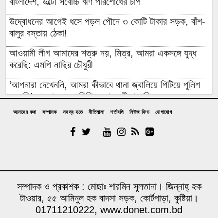
বাংলাদেশ, উল্টো সর্বোচ্চ ঋণ পরিশোধের চাপ
উদ্বোধনের আগেই ধসে পড়ল পৌনে ৩ কোটি টাকার সড়ক, বাঁশ-
বালুর বস্তায় ঠেকা!
আওয়ামী লীগ আমাদের শত্রু নয়, মিত্র, আমরা একসঙ্গে যুদ্ধ
করেছি: এমপি নাছির চৌধুরী
‘আপনারা দেখেননি, আমরা কীভাবে থানা জ্বালিয়ে পিটিয়ে পুলিশ
মেরেছি’: প্রকাশ্যে এনসিপি নেতার স্বীকারোক্তি
আমাদের কথা
সম্পাদক
সদস্য হতে
নীতিমালা
শর্তাবলি
নিউজ ফিড
যোগাযোগ
রিয়ালের সঙ্গে আরও ছয় বছরের চুক্তি বাড়ালেন ভিনিসিউস
প্রকল্প ব্যয় ১৬৫ কোটি থেকে ঠেকলো ৩২৬ কোটিতে, ২০০
কোটির অপ্রয়োজনীয় সরঞ্জাম ক্রয়ের তোড়জোড়
ইআবা নেতা ফয়জুল করিম: ‘জুলাইতে রাজপথে ছিলাম আমরা,
বিএনপি-জামায়াত ছিল না’
সম্পাদক ও প্রকাশক : মোছাঃ শারমিন সুলতানা। জিন্নাহ্ হক
টাওয়ার, ৫৫ আমিনুল হক বাদসা সড়ক, কোর্টপাড়া, কুষ্টিয়া।
নাশকতা সন্দেহ: বাসভবনে আগুন, পাকিস্তানি হাইকমিশনার সস্ত্রীক
01711210222, www.donet.com.bd
আইসিইউতে