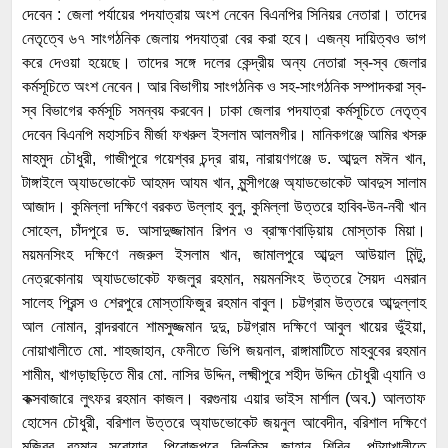
দেবেন : জেলা পর্যায়ের পদযাত্রায় অংশ নেবেন বিএনপির সিনিয়র নেতারা। তাদের
নেতৃত্বে ৬৭ সাংগঠনিক জেলায় পদযাত্রা বের করা হবে। এজন্য দায়িত্বও ভাগ
করে দেওয়া হয়েছে। তাদের সঙ্গে দলের কেন্দ্রীয় অন্য নেতারা স্ব-স্ব জেলার
কর্মসূচিতে অংশ নেবেন। আর বিভাগীয় সাংগঠনিক ও সহ-সাংগঠনিক সম্পাদকরা স্ব-
স্ব বিভাগের কর্মসূচি সমন্বয় করবেন। ঢাকা জেলার পদযাত্রা কর্মসূচিতে নেতৃত্ব
দেবেন বিএনপি মহাসচিব মীর্জা ফখরুল ইসলাম আলমগীর। মানিকগঞ্জে আমির খসরু
মাহমুদ চৌধুরী, গাজীপুরে গয়েশ্বর চন্দ্র রায়, নারায়ণগঞ্জে ড. আব্দুল মঈন খান,
টাঙ্গাইলে অ্যাডভোকেট আহমদ আযম খান, মুন্সীগঞ্জে অ্যাডভোকেট আবদুস সালাম
আজাদ। কুমিল্লা দক্ষিণে বরকত উল্লাহ বুলু, কুমিল্লা উত্তরে হাবিব-উন-নবী খান
সোহেল, চাঁদপুরে ড. আসাদুজ্জামান রিপন ও ব্রাহ্মণবাড়িয়ায় মোস্তাক মিয়া।
ময়মনসিংহ দক্ষিণে নজরুল ইসলাম খান, জামালপুরে আব্দুল আউয়াল মিন্টু,
নেত্রকোনায় অ্যাডভোকেট ফজলুর রহমান, ময়মনসিংহ উত্তরে সৈয়দ এমরান
সালেহ প্রিন্স ও শেরপুরে মোস্তাফিজুর রহমান বাবুল। চট্টগ্রাম উত্তরে আব্দুল্লাহ
আল নোমান, বান্দরবানে শামসুজ্জমান দুদু, চট্টগ্রাম দক্ষিণে আবুল খায়ের ভুঁইয়া,
নোয়াখালীতে মো. শাহজাহান, ফেনীতে ভিপি জয়নাল, রাঙ্গামাটিতে মাহবুবের রহমান
শামীম, খাগড়াছড়িতে মীর মো. নাসির উদ্দিন, লক্ষ্মীপুরে শহীদ উদ্দিন চৌধুরী এ্যানি ও
কক্সবাজারে লুৎফর রহমান কাজল। বরগুনায় এয়ার ভাইস মার্শাল (অব.) আলতাফ
হোসেন চৌধুরী, বরিশাল উত্তরে অ্যাডভোকেট জয়নুল আবেদীন, বরিশাল দক্ষিণে
মজিবুর রহমান সরোয়ার, পিরোজপুরে বিলকিস জাহান শিরিন, পটুয়াখালীতে