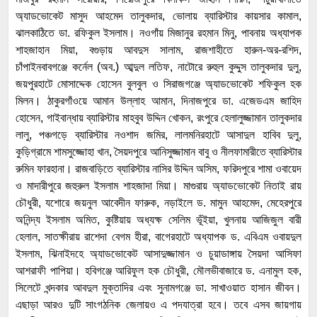
অ্যাডভোকেট মাসুদ আহমেদ তালুকদার, ভোলায় ব্যারিস্টার কায়সার কামাল,
ঝালকাঠিতে ডা. রফিকুল ইসলাম। নওগাঁয় মিজানুর রহমান মিনু, পাবনায় অধ্যাপক
শাহজাহান মিয়া, বগুড়ায় আবদুস সালাম, রাজশাহীতে হারুন-অর-রশিদ,
চাঁপাইনবাবগঞ্জে কর্নেল (অব.) আব্দুল লতিফ, নাটোরে রুহুল কুদ্দুস তালুকদার দুলু,
জয়পুরহাটে মোসাদ্দেক হোসেন বুলবুল ও সিরাজগঞ্জে অ্যাডভোকেট শফিকুল হক
মিলন। ঠাকুরগাঁওয়ে আমান উল্লাহ আমান, দিনাজপুরে ডা. এজেডএম জাহিদ
হোসেন, গাইবান্ধায় ব্যারিস্টার মাহবুব উদ্দিন খোকন, রংপুরে হেলালুজ্জামান তালুকদার
লালু, পঞ্চগড়ে ব্যারিস্টার নওশাদ জমির, লালমনিরহাটে আসাদুল হাবিব দুলু,
কুড়িগ্রামে শামসুজ্জোহা খান, সৈয়দপুরে আনিসুজ্জামান বাবু ও নীলফামারীতে ব্যারিস্টার
রুমিন ফারহানা। রাজবাড়িতে ব্যারিস্টার নাসির উদ্দিন অসিম, ফরিদপুরে শামা ওবায়েদ
ও মাদারীপুরে জহুরুল ইসলাম শাহজাদা মিয়া। মাগুরায় অ্যাডভোকেট নিতাই রায়
চৌধুরী, যশোরে জয়নুল আবেদীন ফারুক, নড়াইলে ড. মামুন আহমেদ, মেহেরপুরে
অনিন্দ্য ইসলাম অমিত, কুষ্টিয়ায় অধ্যক্ষ সেলিম ভূঁইয়া, খুলনায় আজিজুল বারী
হেলাল, সাতক্ষীরায় রাশেদা বেগম হীরা, বাগেরহাটে অধ্যাপক ড. এবিএম ওবায়দুল
ইসলাম, ঝিনাইদহে অ্যাডভোকেট আসাদুজ্জামান ও চুয়াডাঙ্গায় সৈয়দা আসিফা
আশরাফী পাপিয়া। হবিগঞ্জে আরিফুল হক চৌধুরী, মৌলভীবাজারে ড. এনামুল হক,
সিলেটে খন্দকার আবদুল মুক্তাদির এবং সুনামগঞ্জে ডা. সাখাওয়াত হাসান জীবন।
এছাড়া আরও দুটি সাংগঠনিক জেলায়ও এ পদযাত্রা হবে। তবে এসব জায়গায়