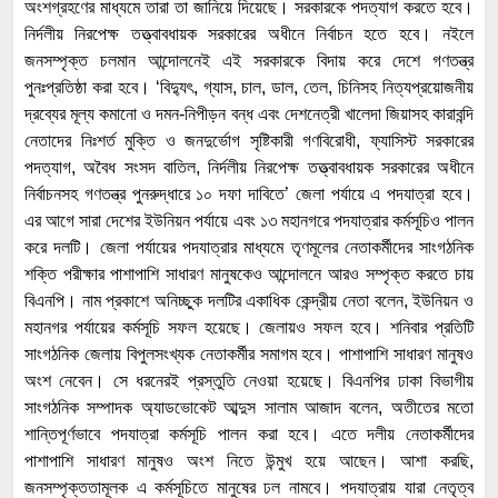
অংশগ্রহণের মাধ্যমে তারা তা জানিয়ে দিয়েছে। সরকারকে পদত্যাগ করতে হবে।
নির্দলীয় নিরপেক্ষ তত্ত্বাবধায়ক সরকারের অধীনে নির্বাচন হতে হবে। নইলে
জনসম্পৃক্ত চলমান আন্দোলনেই এই সরকারকে বিদায় করে দেশে গণতন্ত্র
পুনঃপ্রতিষ্ঠা করা হবে। ‘বিদ্যুৎ, গ্যাস, চাল, ডাল, তেল, চিনিসহ নিত্যপ্রয়োজনীয়
দ্রব্যের মূল্য কমানো ও দমন-নিপীড়ন বন্ধ এবং দেশনেত্রী খালেদা জিয়াসহ কারাবন্দি
নেতাদের নিঃশর্ত মুক্তি ও জনদুর্ভোগ সৃষ্টিকারী গণবিরোধী, ফ্যাসিস্ট সরকারের
পদত্যাগ, অবৈধ সংসদ বাতিল, নির্দলীয় নিরপেক্ষ তত্ত্বাবধায়ক সরকারের অধীনে
নির্বাচনসহ গণতন্ত্র পুনরুদ্ধারে ১০ দফা দাবিতে’ জেলা পর্যায়ে এ পদযাত্রা হবে।
এর আগে সারা দেশের ইউনিয়ন পর্যায়ে এবং ১৩ মহানগরে পদযাত্রার কর্মসূচিও পালন
করে দলটি। জেলা পর্যায়ের পদযাত্রার মাধ্যমে তৃণমূলের নেতাকর্মীদের সাংগঠনিক
শক্তি পরীক্ষার পাশাপাশি সাধারণ মানুষকেও আন্দোলনে আরও সম্পৃক্ত করতে চায়
বিএনপি। নাম প্রকাশে অনিচ্ছুক দলটির একাধিক কেন্দ্রীয় নেতা বলেন, ইউনিয়ন ও
মহানগর পর্যায়ের কর্মসূচি সফল হয়েছে। জেলায়ও সফল হবে। শনিবার প্রতিটি
সাংগঠনিক জেলায় বিপুলসংখ্যক নেতাকর্মীর সমাগম হবে। পাশাপাশি সাধারণ মানুষও
অংশ নেবেন। সে ধরনেরই প্রস্তুতি নেওয়া হয়েছে। বিএনপির ঢাকা বিভাগীয়
সাংগঠনিক সম্পাদক অ্যাডভোকেট আব্দুস সালাম আজাদ বলেন, অতীতের মতো
শান্তিপূর্ণভাবে পদযাত্রা কর্মসূচি পালন করা হবে। এতে দলীয় নেতাকর্মীদের
পাশাপাশি সাধারণ মানুষও অংশ নিতে উন্মুখ হয়ে আছেন। আশা করছি,
জনসম্পৃক্ততামূলক এ কর্মসূচিতে মানুষের ঢল নামবে। পদযাত্রায় যারা নেতৃত্ব