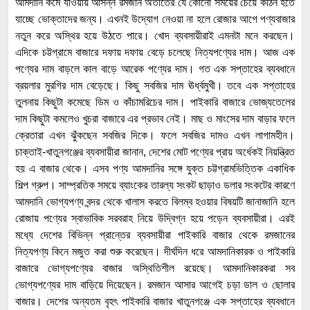
আমদানি কমে যাওয়ায় আসন্ন রমজান অতীতের যে কোনো সময়ের চেয়ে কঠিন হতে
যাচ্ছে ভোক্তাদের জন্য। এখনই উদ্যোগ নেওয়া না হলে রোজার আগে পণ্যবাজার
নতুন করে অস্থির হয়ে উঠতে পারে। খোদ ব্যবসায়ীরাই এমনটা মনে করছেন।
এদিকে চট্টগ্রামে বাজারে দফায় দফায় বেড়ে চলেছে নিত্যপণ্যের দাম। আজ এক
পণ্যের দাম বাড়লে কাল বাড়ে আরেক পণ্যের দাম। গত এক সপ্তাহের ব্যবধানে
ব্রয়লার মুরগির দাম বেড়েছে। কিছু সবজির দাম ঊর্ধ্বমুখী। তবে এক সপ্তাহের
তুলনায় কিছুটা কমেছে ডিম ও কাঁচামরিচের দাম। পাইকারি বাজারে ভোজ্যতেলের
দাম কিছুটা কমলেও খুচরা বাজারে এর প্রভাব নেই। মাছ ও মাংসের দাম বাড়ার ফলে
ক্রেতারা এখন ঝুঁকছেন সবজির দিকে। ফলে সবজির দামও এখন লাগামহীন।
চাক্তাই-খাতুনগঞ্জের ব্যবসায়ীরা জানান, দেশের মোট পণ্যের প্রায় অর্ধেকই নিয়ন্ত্রিত
হয় এ বাজার থেকে। এসব পণ্য আমদানির সঙ্গে যুক্ত চট্টগ্রামভিত্তিক একাধিক
শিল্প গ্রুপ। সাম্প্রতিক সময়ে ব্যাংকের তারল্য সংকট ছাড়াও ডলার সংকটের কারণে
আমদানি ভোগ্যপণ্য বন্দর থেকে খালাস করতে বিলম্ব হওয়ার বিষয়টি জানাজানি হলে
রোজায় পণ্যের স্বাভাবিক সরবরাহ নিয়ে উদ্বিগ্ন হয়ে পড়েন ব্যবসায়ীরা। এরই
মধ্যে দেশের বিভিন্ন প্রান্তের ব্যবসায়ীরা পাইকারি বাজার থেকে রমজানের
নিত্যপণ্য কিনে মজুত করা শুরু করেছেন। দীর্ঘদিন ধরে আমদানিকারক ও পাইকারি
বাজারে ভোগ্যপণ্যের বাজার অস্থিতিশীল রয়েছে। আমদানিকারকরা সব
ভোগ্যপণ্যের দাম বাড়িয়ে দিয়েছেন। রমজান আসার আগেই চড়া ডাল ও ছোলার
বাজার। দেশের অন্যতম বৃহৎ পাইকারি বাজার খাতুনগঞ্জে এক সপ্তাহের ব্যবধানে