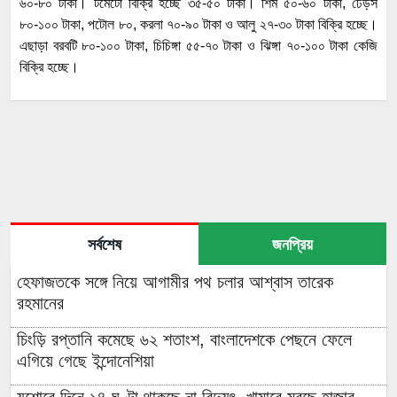
৬০-৮০ টাকা। টমেটো বিক্রি হচ্ছে ৩৫-৫০ টাকা। শিম ৫০-৬০ টাকা, ঢেঁড়স
৮০-১০০ টাকা, পটোল ৮০, করলা ৭০-৯০ টাকা ও আলু ২৭-৩০ টাকা বিক্রি হচ্ছে।
এছাড়া বরবটি ৮০-১০০ টাকা, চিচিঙ্গা ৫৫-৭০ টাকা ও ঝিঙ্গা ৭০-১০০ টাকা কেজি
বিক্রি হচ্ছে।
সর্বশেষ
জনপ্রিয়
হেফাজতকে সঙ্গে নিয়ে আগামীর পথ চলার আশ্বাস তারেক
রহমানের
চিংড়ি রপ্তানি কমেছে ৬২ শতাংশ, বাংলাদেশকে পেছনে ফেলে
এগিয়ে গেছে ইন্দোনেশিয়া