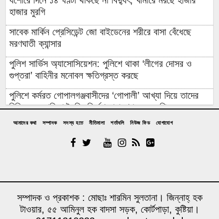
যশোরে দিনে ১৪ ঘণ্টা থাকছে না বিদ্যুৎ, খামারে মরছে হাজার
হাজার মুরগি
সাবেক মার্কিন প্রেসিডেন্ট জো বাইডেনের শরীরে বাসা বেঁধেছে
মরণঘাতী ক্যান্সার
পুলিশ সার্ভিস অ্যাসোসিয়েশন: পুলিশে থাকা ‘লীগের দোসর ও
গুপ্তরা’ বাহিনীর মনোবল ক্ষতিগ্রস্ত করছে
পুলিশে কর্মরত গোপালগঞ্জবাসীদের ‘গোপালী’ আখ্যা দিয়ে তাদের
চিহ্নিত ও তালিকা তৈরির নির্দেশ নারায়ণগঞ্জের এমপির
আমাদের কথা
সম্পাদক
সদস্য হতে
নীতিমালা
শর্তাবলি
নিউজ ফিড
যোগাযোগ
বিদেশি ত্রাণের লোভে ৯ বছর ধরে রোহিঙ্গা সেজে নিবন্ধিত হাজার
হাজার বাংলাদেশি ফেঁসে গেলেন এনআইডি-পাসপোর্ট করতে গিয়ে
এক সপ্তাহে ডিমের দাম বাড়ল দেড়গুণ, ডজন ঠেকল ১৮০ টাকায়:
সিন্ডিকেট ভাঙবে কে?
১০০ কোটি টাকার জীবনরক্ষাকারী যন্ত্র অচল: অথচ সচল যন্ত্র ‘নষ্ট’
সম্পাদক ও প্রকাশক : মোছাঃ শারমিন সুলতানা। জিন্নাহ্ হক
দেখিয়ে লোপাট অর্ধকোটি টাকা
টাওয়ার, ৫৫ আমিনুল হক বাদসা সড়ক, কোর্টপাড়া, কুষ্টিয়া।