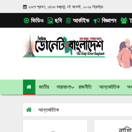
২৩শে শ্রাবণ, ১৪৩৩ বঙ্গাব্দ
||
৭ই আগস্ট, ২০২৬ খ্রিস্টাব্দ
ভিডিও
ছবি
আর্কাইভ
বিজ্ঞাপন
T
জাতীয়
সারাবাংলা
রাজনীতি
আন্তর্জাতিক
অর্
আন্তর্জাতিক
রাশ