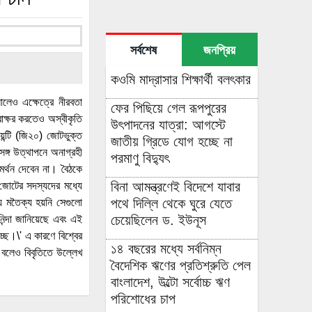
সর্বশেষ
জনপ্রিয়
কওমি মাদ্রাসার শিক্ষার্থী বলৎকার
ানালেও এক্ষেত্রে নীরবতা
ফের পিছিয়ে গেল রূপপুরের
বাক্ষর করতেও অস্বীকৃতি
উৎপাদনের যাত্রা: আগস্টে
য়েন্টি (জি২০) জোটভুক্ত
জাতীয় গ্রিডে যোগ হচ্ছে না
সঙ্গ উত্থাপনে অনাগ্রহী
পরমাণু বিদ্যুৎ
মর্থন দেবেন না। বৈঠকে
বিনা আমন্ত্রণেই বিদেশে যাবার
 জোটের সদস্যদের মধ্যে
পথে দিল্লি থেকে ঘুরে যেতে
ে মতৈক্য হয়নি সেগুলো
চেয়েছিলেন ড. ইউনূস
িন্দা জানিয়েছে এবং এই
্ছে।\' এ কারণে বিশ্বের
১৪ বছরের মধ্যে সর্বনিম্ন
ে বলেও বিবৃতিতে উল্লেখ
বৈদেশিক ঋণের প্রতিশ্রুতি পেল
বাংলাদেশ, উল্টো সর্বোচ্চ ঋণ
পরিশোধের চাপ