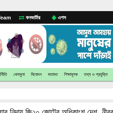
eam
কনভার্টার
এপস
থনীতি
খেলাধুলা
বিনোদন
মতামত
শিক্ষামূলক
তথ্য ও প্রযুক্তি
িয়ার নিন্দায় জি২০ জোটের অধিকাংশ দেশ, নীরব