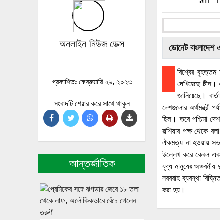
অনলাইন নিউজ ডেক্স
ডোনেট বাংলাদেশ 
বিশ্বের বৃহত্তম 
প্রকাশিতঃ ফেব্রুয়ারি ২৬, ২০২৩
দেখিয়েছে চীন। এ
জানিয়েছে। বার্ত
সংবাদটি শেয়ার করে সাথে থাকুন
দেশগুলোর অর্থমন্ত্রী 
ছিল। তবে পশ্চিমা দেশগ
রাশিয়ার পক্ষ থেকে বল
ঐকমত্য না হওয়ায় সভা
উল্লেখ করে কেবল একটি 
আন্তর্জাতিক
যুদ্ধ মানুষের অভবনীয় 
সরবরাহ ব্যবস্থা বিঘ্ন
করা হয়।