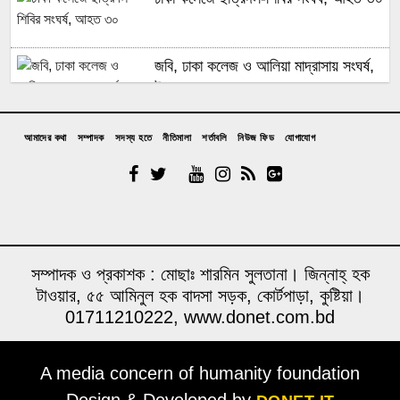
বিশ্বকাপ ফাইনালে পারাদেস কান্ডঃ লাল কার্ডের
তথ্য প্রযুক্তিগত ত্রুটি, তবে ম্যাচশেষে
সংঘর্ষ তদন্তে ফিফা’র কমিটি
জবি, ঢাকা কলেজ ও আলিয়া মাদ্রাসায় সংঘর্ষ,
উত্তেজনা
ব্যালন ডি’অর ২০২৬: বিশ্বকাপ ফাইনালের
আমাদের কথা
সম্পাদক
সদস্য হতে
নীতিমালা
শর্তাবলি
নিউজ ফিড
যোগাযোগ
প্রতিশ্রুতি দিয়েও অর্থ দিচ্ছে না ফিফা,
পারফরম্যান্সে ধাক্কা খেলেন মেসি, এগিয়ে
বিশ্বকাপ আয়োজক শহরগুলোর ক্ষোভ
ইয়ায়ামাল, হ্যারি কেইন
বিয়ের মিথ্যা প্রতিশ্রুতিতে কলেজছাত্রীকে
মসজিদের কক্ষে নিয়ে বারবার ধর্ষণ, হত্যার
আর্জেন্টিনা-ব্রাজিল সমর্থকদের মধ্যে সংঘর্ষ,
হুমকি
সম্পাদক ও প্রকাশক : মোছাঃ শারমিন সুলতানা। জিন্নাহ্ হক
বোমা বিস্ফোরণ
টাওয়ার, ৫৫ আমিনুল হক বাদসা সড়ক, কোর্টপাড়া, কুষ্টিয়া।
01711210222, www.donet.com.bd
চাঁদপুরে মাটির নিচে পুঁতে রাখা ড্রামে ১১ কেজি
গাঁজাসহ দুই মাদক কারবারি আটক
A media concern of humanity foundation