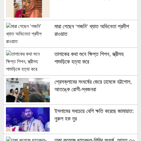
নেতৃত্বও পাচ্ছেন লিটন
ফ্রান্সের কোচ হয়ে জিদান বললেন, ‘এটাই আমি
মারা গেছেন ‘গজনি’ খ্যাত অভিনেতা প্রদীপ
চাইছিলাম’
রাওয়াত
বিশ্বকাপ ফাইনালের পরেই রেফারিং ছাড়লেন
তালাকের কথা শুনে ক্ষিপ্ত শিপন, স্ত্রীসহ
স্লাভকো ভিনচিচ
শাশুড়িকে হত্যা করে
আর্জেন্টিনার বিপক্ষে কাব্রালের বাঁকানো শট
প্রেসক্লাবের সংঘর্ষের জেরে ঢামেকে হট্টগোল,
‘বিশ্বকাপের সেরা গোল’
আতঙ্কে রোগী-স্বজনরা
ভারতের বাংলাদেশ সফর ঝুলে থাকার আবহেই
ইসলামের সবচেয়ে বেশি ক্ষতি করেছে জামায়াত:
মিরাজের সাক্ষাৎকার: বরফ গলবে কি?
নুরুল হক নুর
ঢাকা কলেজে ছাত্রদল-শিবির সংঘর্ষ, আহত ৩০