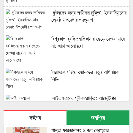
‘ফুটবলের জন্য ক্ষতিকর চুক্তি’: ইনফান্তিনোর
জ্যেষ্ঠ উপদেষ্টার পদত্যাগ
বিশ্বকাপ ব্যক্তিমালিকানায় ছেড়ে দেওয়া যাবে
না: জাবি আলোনসো
মিরাজকে সরিয়ে ওয়ানডের নতুন অধিনায়ক
লিটন
আইএফএবের স্বীকারোক্তি: আর্জেন্টিনার
বিপক্ষে এমবোলার লাল কার্ডটি ভুল ছিল
সর্বশেষ
জনপ্রিয়
শান্তা ফারজানাসহ ৬ জন গ্রেপ্তার
অধিনায়কত্ব হারাচ্ছেন মিরাজ, ওয়ানডের