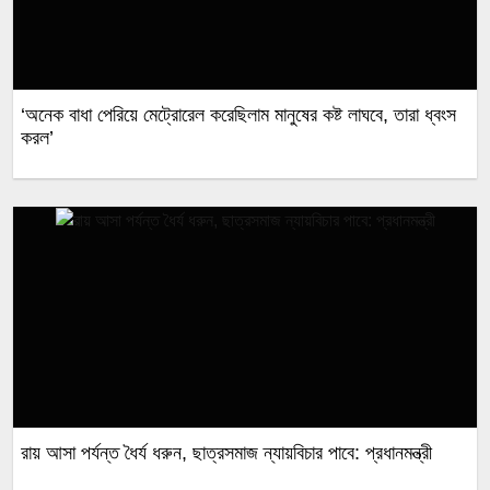
‘অনেক বাধা পেরিয়ে মেট্রোরেল করেছিলাম মানুষের কষ্ট লাঘবে, তারা ধ্বংস
করল’
রায় আসা পর্যন্ত ধৈর্য ধরুন, ছাত্রসমাজ ন্যায়বিচার পাবে: প্রধানমন্ত্রী